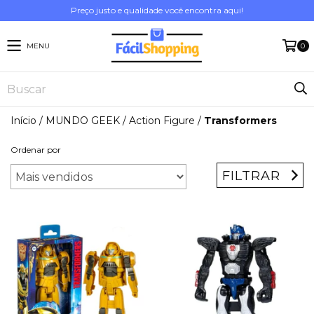
Preço justo e qualidade você encontra aqui!
MENU
0
Início
/
MUNDO GEEK
/
Action Figure
/
Transformers
Ordenar por
FILTRAR