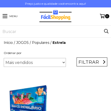
Preço justo e qualidade você encontra aqui!
MENU
0
Início
/
JOGOS
/
Populares
/
Estrela
Ordenar por
FILTRAR