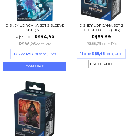
DISNEY LORCANA SET 2 SLEEVE
DISNEY LORCANA SET 2
SISU (ING)
DECKBOX SISU (ING)
R$94,90
R$59,99
R$99,90
R$55,79
com
Pix
R$88,26
com
Pix
11
x de
R$5,45
sem juros
12
x de
R$7,91
sem juros
ESGOTADO