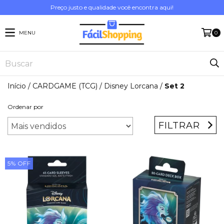
Preço justo e qualidade você encontra aqui!
MENU
0
Início
/
CARDGAME (TCG)
/
Disney Lorcana
/
Set 2
Ordenar por
FILTRAR
5
%
OFF