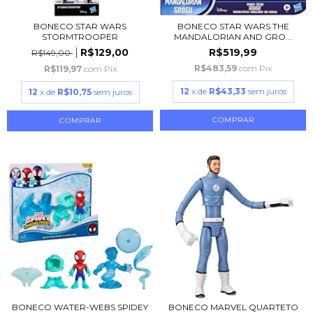
BONECO STAR WARS
BONECO STAR WARS THE
STORMTROOPER
MANDALORIAN AND GRO...
R$129,00
R$519,99
R$149,00
R$483,59
com
Pix
R$119,97
com
Pix
12
x de
R$43,33
sem juros
12
x de
R$10,75
sem juros
BONECO WATER-WEBS SPIDEY
BONECO MARVEL QUARTETO