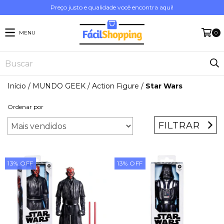
Preço justo e qualidade você encontra aqui!
MENU
0
Início
/
MUNDO GEEK
/
Action Figure
/
Star Wars
Ordenar por
FILTRAR
13
%
OFF
13
%
OFF