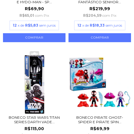
E HYDO-MAN - SP...
FANTÁSTICO SENHOR...
R$69,90
R$219,99
R$65,01
com
Pix
R$204,59
com
Pix
12
x de
R$5,83
sem juros
12
x de
R$18,33
sem juros
BONECO STAR WARS TITAN
BONECO PIRATE GHOST-
SERIES DARTH VADE...
SPIDER E PIRATE SPIN...
R$115,00
R$69,99