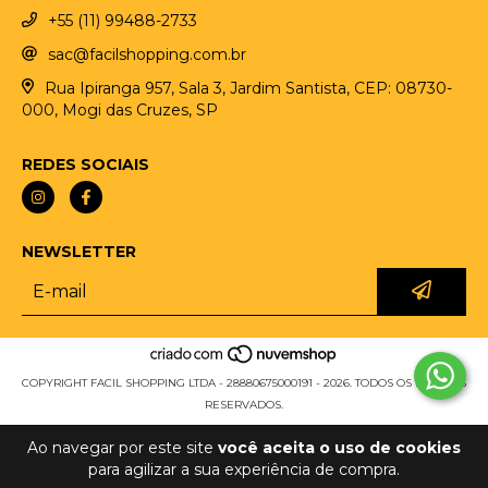
+55 (11) 99488-2733
sac@facilshopping.com.br
Rua Ipiranga 957, Sala 3, Jardim Santista, CEP: 08730-
000, Mogi das Cruzes, SP
REDES SOCIAIS
NEWSLETTER
COPYRIGHT FACIL SHOPPING LTDA - 28880675000191 - 2026. TODOS OS DIREITOS
RESERVADOS.
Ao navegar por este site
você aceita o uso de cookies
para agilizar a sua experiência de compra.