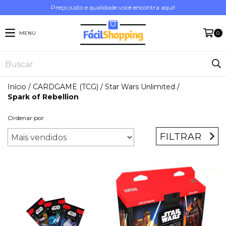
Preço justo e qualidade você encontra aqui!
MENU
0
Início
/
CARDGAME (TCG)
/
Star Wars Unlimited
/
Spark of Rebellion
Ordenar por
FILTRAR