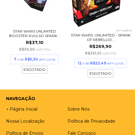
STAR WARS UNLIMITED
STAR WARS: UNLIMITED - SPARK
BOOSTER AVULSO SPARK...
OF REBELLIO...
R$37,10
R$269,90
R$34,50
com
Pix
R$251,01
com
Pix
7
x de
R$5,30
sem juros
12
x de
R$22,49
sem juros
ESGOTADO
ESGOTADO
NAVEGAÇÃO
↑ Página Inicial
Sobre Nós
Nossa Localização
Política de Privacidade
Política de Envios
Fale Conosco