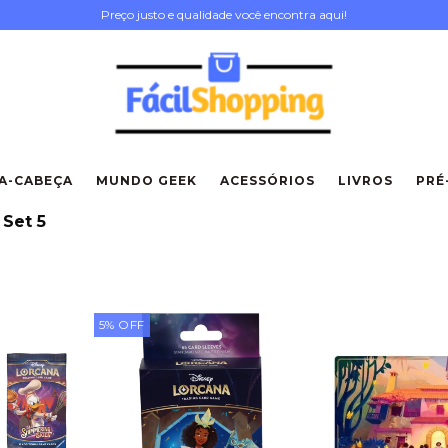
Preço justo e qualidade você encontra aqui!
A-CABEÇA
MUNDO GEEK
ACESSÓRIOS
LIVROS
PRÉ
Set 5
5
%
OFF