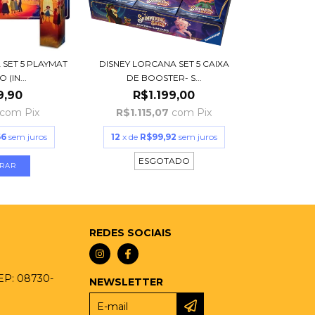
 SET 5 PLAYMAT
DISNEY LORCANA SET 5 CAIXA
(IN...
DE BOOSTER- S...
9,90
R$1.199,00
com
Pix
R$1.115,07
com
Pix
66
sem juros
12
x de
R$99,92
sem juros
ESGOTADO
REDES SOCIAIS
CEP: 08730-
NEWSLETTER