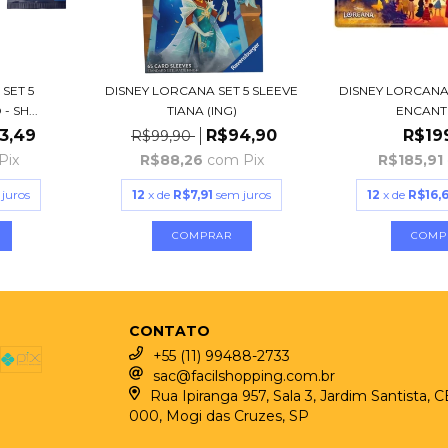
SET 5
DISNEY LORCANA SET 5 SLEEVE
DISNEY LORCANA
 SH...
TIANA (ING)
ENCANTO 
3,49
R$94,90
R$19
R$99,90
Pix
R$88,26
com
Pix
R$185,91
juros
12
x de
R$7,91
sem juros
12
x de
R$16,
CONTATO
+55 (11) 99488-2733
sac@facilshopping.com.br
Rua Ipiranga 957, Sala 3, Jardim Santista, 
000, Mogi das Cruzes, SP