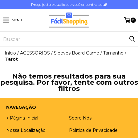
Preço justo e qualidade você encontra aqui!
MENU
0
Início
/
ACESSÓRIOS
/
Sleeves Board Game
/
Tamanho
/
Tarot
Não temos resultados para sua
pesquisa. Por favor, tente com outros
filtros
NAVEGAÇÃO
↑ Página Inicial
Sobre Nós
Nossa Localização
Política de Privacidade