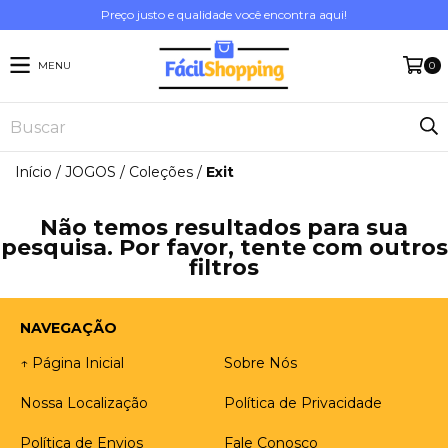
Preço justo e qualidade você encontra aqui!
MENU
0
Início
/
JOGOS
/
Coleções
/
Exit
Não temos resultados para sua
pesquisa. Por favor, tente com outros
filtros
NAVEGAÇÃO
↑ Página Inicial
Sobre Nós
Nossa Localização
Política de Privacidade
Política de Envios
Fale Conosco