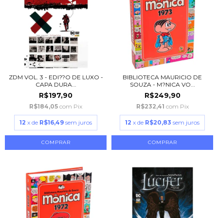
ZDM VOL. 3 - EDI??O DE LUXO -
BIBLIOTECA MAURICIO DE
CAPA DURA...
SOUZA - M?NICA VO...
R$197,90
R$249,90
R$184,05
com
Pix
R$232,41
com
Pix
12
x de
R$16,49
sem juros
12
x de
R$20,83
sem juros