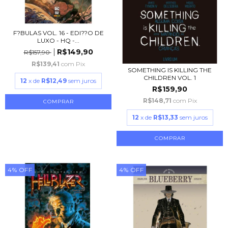
F?BULAS VOL. 16 - EDI??O DE
LUXO - HQ -...
R$149,90
R$157,90
R$139,41
com
Pix
SOMETHING IS KILLING THE
CHILDREN VOL. 1
12
x de
R$12,49
sem juros
R$159,90
R$148,71
com
Pix
12
x de
R$13,33
sem juros
4
%
OFF
4
%
OFF