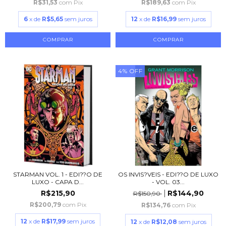
R$31,53
com
Pix
R$189,63
com
Pix
6
x de
R$5,65
sem juros
12
x de
R$16,99
sem juros
4
%
OFF
STARMAN VOL. 1 - EDI??O DE
OS INVIS?VEIS - EDI??O DE LUXO
LUXO - CAPA D...
- VOL. 03...
R$215,90
R$144,90
R$150,90
R$200,79
com
Pix
R$134,76
com
Pix
12
x de
R$17,99
sem juros
12
x de
R$12,08
sem juros