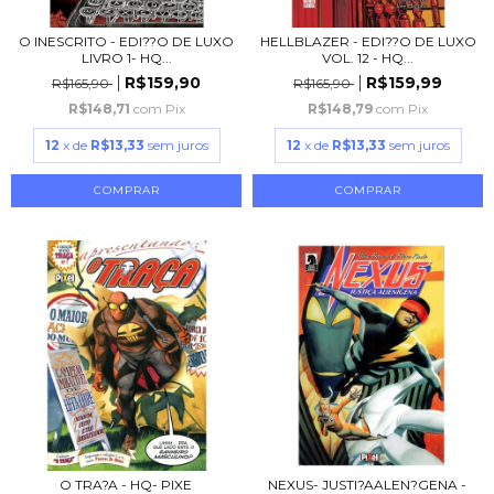
O INESCRITO - EDI??O DE LUXO
HELLBLAZER - EDI??O DE LUXO
LIVRO 1- HQ...
VOL. 12 - HQ...
R$159,90
R$159,99
R$165,90
R$165,90
R$148,71
com
Pix
R$148,79
com
Pix
12
x de
R$13,33
sem juros
12
x de
R$13,33
sem juros
O TRA?A - HQ- PIXE
NEXUS- JUSTI?AALEN?GENA -