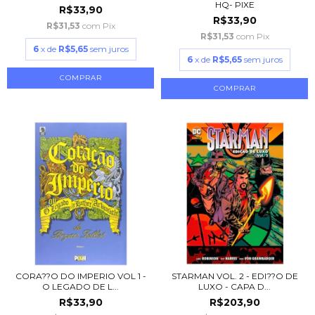
HQ- PIXE
R$33,90
R$33,90
R$31,53
com
Pix
R$31,53
com
Pix
6
x de
R$5,65
sem juros
6
x de
R$5,65
sem juros
CORA??O DO IMPERIO VOL 1 -
STARMAN VOL. 2 - EDI??O DE
O LEGADO DE L...
LUXO - CAPA D...
R$33,90
R$203,90