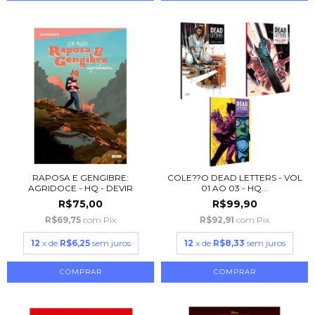
RAPOSA E GENGIBRE:
COLE??O DEAD LETTERS - VOL
AGRIDOCE - HQ - DEVIR
01 AO 03 - HQ...
R$75,00
R$99,90
R$69,75
com
Pix
R$92,91
com
Pix
12
x de
R$6,25
sem juros
12
x de
R$8,33
sem juros