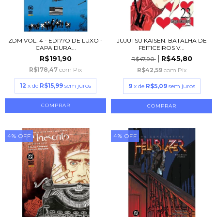
ZDM VOL. 4 - EDI??O DE LUXO -
JUJUTSU KAISEN: BATALHA DE
CAPA DURA...
FEITICEIROS V...
R$191,90
R$45,80
R$47,90
R$178,47
com
Pix
R$42,59
com
Pix
12
x de
R$15,99
sem juros
9
x de
R$5,09
sem juros
4
%
OFF
4
%
OFF