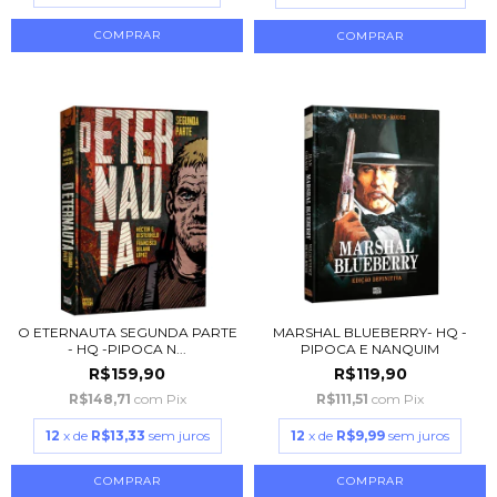
O ETERNAUTA SEGUNDA PARTE
MARSHAL BLUEBERRY- HQ -
- HQ -PIPOCA N...
PIPOCA E NANQUIM
R$159,90
R$119,90
R$148,71
com
Pix
R$111,51
com
Pix
12
x de
R$13,33
sem juros
12
x de
R$9,99
sem juros