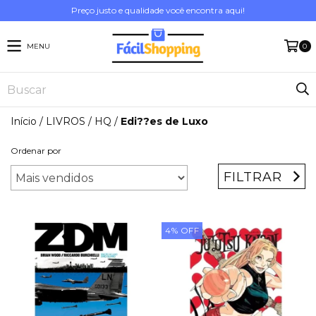
Preço justo e qualidade você encontra aqui!
MENU
0
Início
/
LIVROS
/
HQ
/
Edi??es de Luxo
Ordenar por
FILTRAR
4
%
OFF