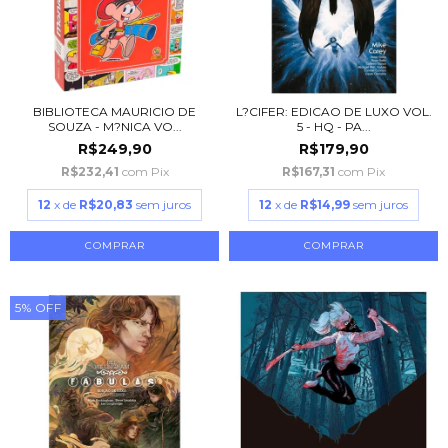
BIBLIOTECA MAURICIO DE
L?CIFER: EDICAO DE LUXO VOL.
SOUZA - M?NICA VO...
5 - HQ - PA...
R$249,90
R$179,90
R$232,41
com
Pix
R$167,31
com
Pix
12
x de
R$20,83
sem juros
12
x de
R$14,99
sem juros
5
%
OFF