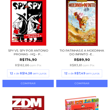
SPY VS. SPY POR ANTONIO
TIO PATINHAS E A MOEDINHA
PROHIAS - HQ - P...
DO INFINITO -E...
R$174,90
R$89,90
R$162,66
com
Pix
R$83,61
com
Pix
12
x de
R$14,58
sem juros
12
x de
R$7,49
sem juros